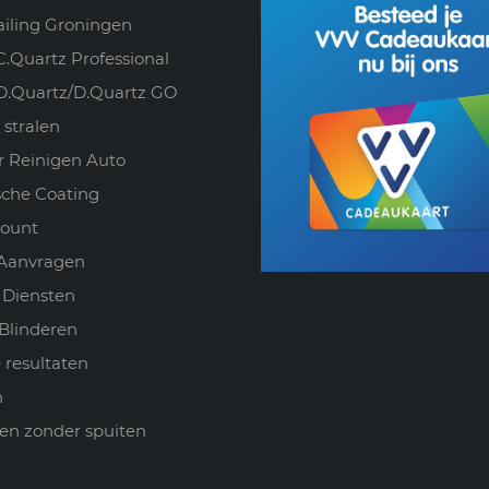
ailing Groningen
C.Quartz Professional
D.Quartz/D.Quartz GO
 stralen
ur Reinigen Auto
che Coating
count
 Aanvragen
 Diensten
Blinderen
 resultaten
n
en zonder spuiten