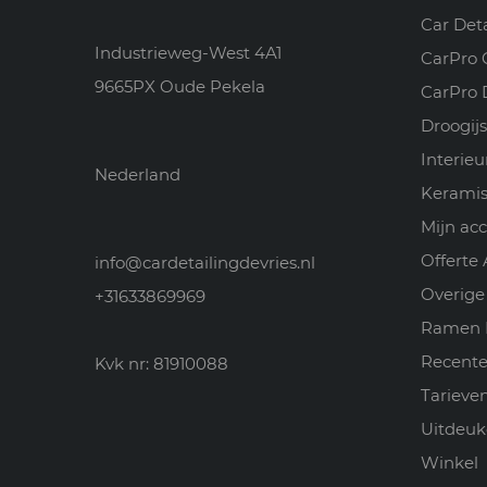
Car Det
Industrieweg-West 4A1
CarPro 
9665PX Oude Pekela
CarPro 
Droogijs
Interie
Nederland
Keramis
Mijn ac
Offerte
info@cardetailingdevries.nl
Overige
+31633869969
Ramen 
Recente
Kvk nr: 81910088
Tarieve
Uitdeuk
Winkel