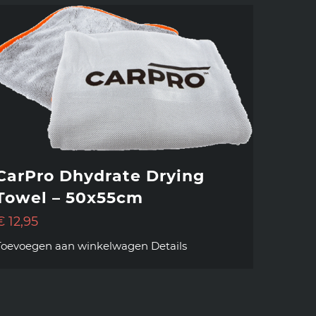
CarPro Dhydrate Drying
Towel – 50x55cm
€
12,95
Toevoegen aan winkelwagen
Details