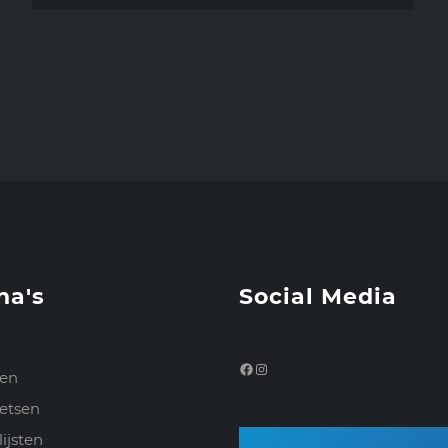
na's
Social Media
Facebook
Instagram
nen
etsen
ijsten