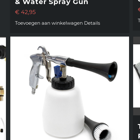
& Water Spray Gun
€
42,95
Toevoegen aan winkelwagen
Details