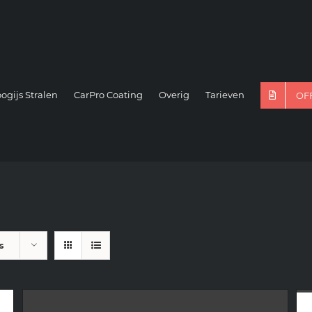
ogijs Stralen
CarPro Coating
Overig
Tarieven
OF
s