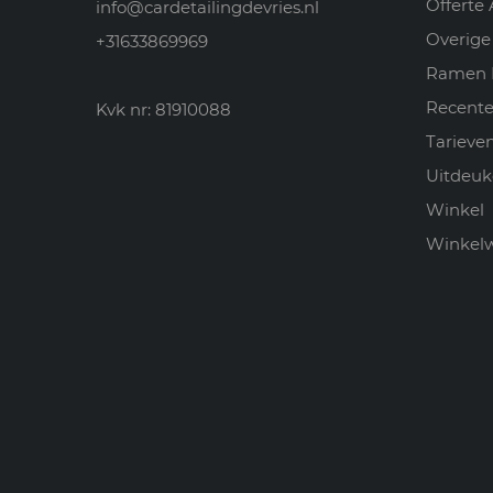
Offerte
info@cardetailingdevries.nl
Overige
+31633869969
Ramen 
Recente
Kvk nr: 81910088
Tarieve
Uitdeuk
Winkel
Winkel