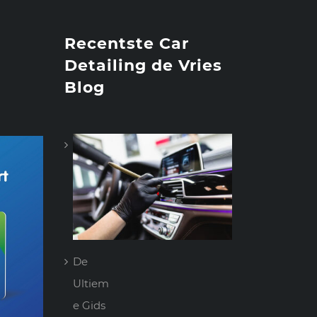
Recentste Car
Detailing de Vries
Blog
De
Ultiem
e Gids