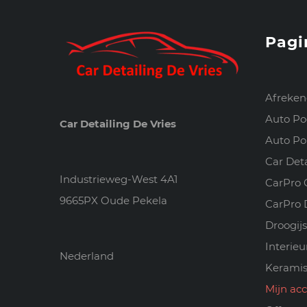
Pagi
Afreke
Auto Po
Car Detailing De Vries
Auto Pol
Car Det
Industrieweg-West 4A1
CarPro 
9665PX Oude Pekela
CarPro 
Droogijs
Interie
Nederland
Keramis
Mijn ac