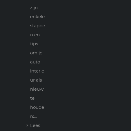
zijn
enkele
stappe
n en
tips
om je
auto-
interie
ur als
nieuw
te
houde
n:…
Lees