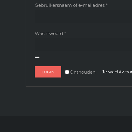
Vereist
Gebruikersnaam of e-mailadres
*
Vereist
Wachtwoord
*
Je wachtwoor
Onthouden
LOGIN