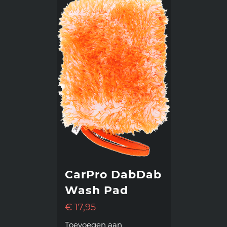
CarPro DabDab
Wash Pad
€
17,95
Toevoegen aan