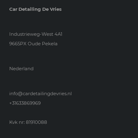
Car Detailing De Vries
Industrieweg-West 4A1
9665PX Oude Pekela
Nederland
info@cardetailingdevries.nl
+31633869969
Kvk nr: 81910088