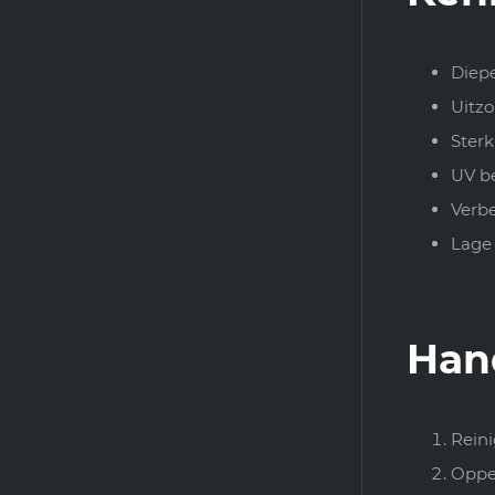
Diepe
Uitzo
Ster
UV b
Verbe
Lage
Han
Reini
Opper