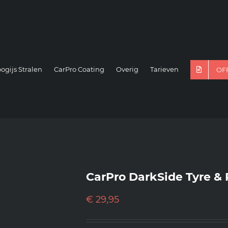
ogijs Stralen
CarPro Coating
Overig
Tarieven
OF
CarPro DarkSide Tyre & 
€
29,95