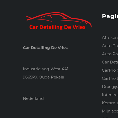
Pagi
Afreke
Auto Po
Car Detailing De Vries
Auto Pol
Car Det
Industrieweg-West 4A1
CarPro 
9665PX Oude Pekela
CarPro 
Droogijs
Interie
Nederland
Keramis
Mijn ac