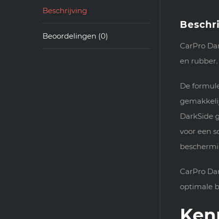
Beschrijving
Beschri
Beoordelingen (0)
CarPro Dar
en rubber.
De formule
gemakkelij
DarkSide g
voor een s
beschermi
CarPro Dar
optimale 
Ken