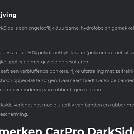
jving
kSide is een ongelooflijk duurzame, hydrofobe en gemakkel
 bestaat uit 60% polydimethylsiloxaan (polymeren met sillic
ke applicatie met geweldige resultaten.
eeft een verbluffende donkere, rijke uitstraling met zelfre
choon oppervlakte zorgen. Daarnaast biedt DarkSide bande
ng om veroudering van rubber tegen te gaan.
kside verlengt het mooie uiterlijk van banden en rubber m
bescherming.
merken CarPro DarkSid