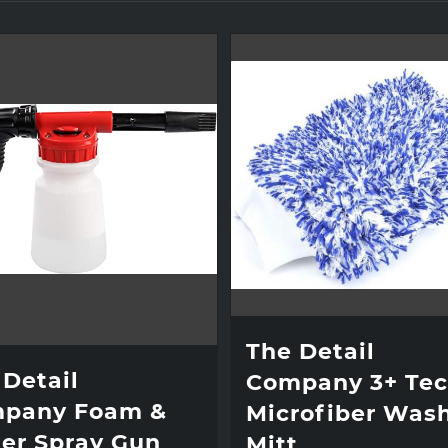
The Detail
 Detail
Company 3+ Te
pany Foam &
Microfiber Was
er Spray Gun
Mitt