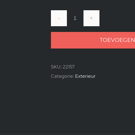
CarPro
DarkSide
TOEVOEGEN
Tyre
&
Rubber
SKU:
22157
Sealant
Categorie:
Exterieur
-
1000ml
aantal