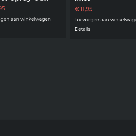
95
€
11,95
egen aan winkelwagen
Toevoegen aan winkelwag
s
Details