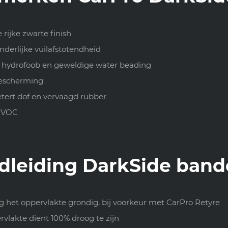
 rijke zwarte finish
nderlijke vuilafstotendheid
k hydrofoob en geweldige water beading
escherming
tert dof en vervaagd rubber
 VOC
dleiding DarkSide band
g het oppervlakte grondig, bij voorkeur met CarPro Retyre
vlakte dient 100% droog te zijn