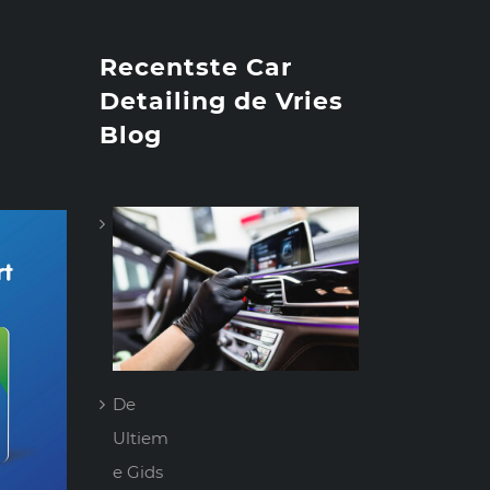
Recentste Car
Detailing de Vries
Blog
De
Ultiem
e Gids