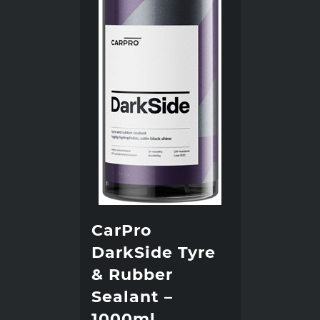
CarPro
DarkSide Tyre
& Rubber
Sealant –
1000ml