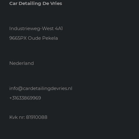
Car Detailing De Vries
Industrieweg-West 4A1
9665PX Oude Pekela
Nederland
info@cardetailingdevries.nl
+31633869969
Kvk nr: 81910088