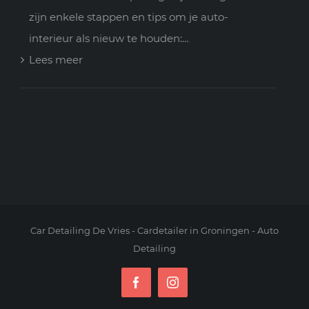
zijn enkele stappen en tips om je auto-
interieur als nieuw te houden:…
:
Lees meer
De
Ultieme
Gids
voor
Interieurdetailing:
Creëer
een
Luxueuze
Car Detailing De Vries - Cardetailer in Groningen - Auto
Detailing
en
Comfortabele
Facebook
Instagram
Rijervaring